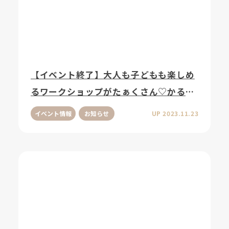
【イベント終了】大人も子どもも楽しめ
るワークショップがたぁくさん♡かるな
びマルシェ in オプシアミスミ vol.2
イベント情報
お知らせ
UP 2023.11.23